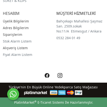
SOKET & KLIPS
HESABIM
MÜŞTERİ HİZMETLERİ
Üyelik Bilgilerim
Bahçekapı Mahallesi Şaşmaz
San. 2509.sokak
Adres Bilgilerim
No:11/A Etimesgut / Ankara
Siparişlerim
0532 284 01 49
Stok Alarm Listem
Alışveriş Listem
Fiyat Alarm Listem
Türkiye'nin En Büyük Online Yedekparca Satış Mağazası
®
PlatinMarket
E-Ticaret Sistemi
İle Hazırlanmıştır.