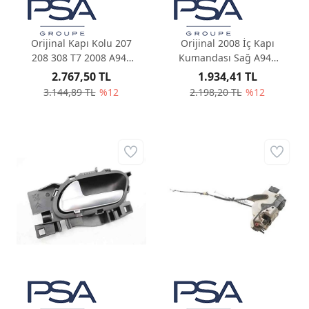
Orijinal Kapı Kolu 207
Orijinal 2008 İç Kapı
208 308 T7 2008 A94F
Kumandası Sağ A94F
9101GH
96555516VV
2.767,50 TL
1.934,41 TL
3.144,89 TL
%12
2.198,20 TL
%12