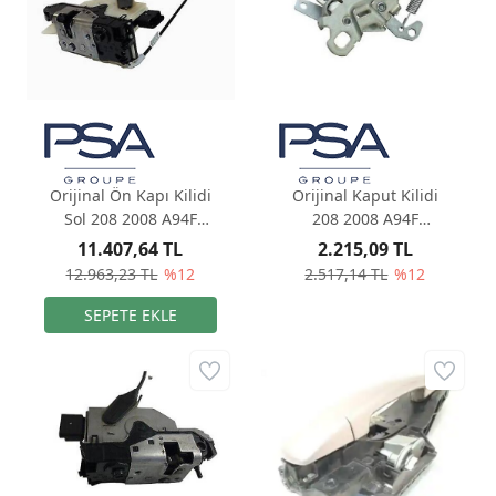
Orijinal Ön Kapı Kilidi
Orijinal Kaput Kilidi
Sol 208 2008 A94F
208 2008 A94F
9812500880
9673285680
11.407,64 TL
2.215,09 TL
12.963,23 TL
%12
2.517,14 TL
%12