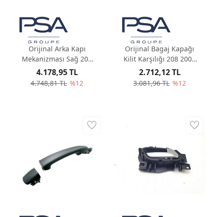
Orijinal Arka Kapı
Orijinal Bagaj Kapağı
Mekanizması Sağ 208
Kilit Karşılığı 208 2008
2008 A94F 9109E7
A94F 8724K0
4.178,95 TL
2.712,12 TL
4.748,81 TL
%12
3.081,96 TL
%12