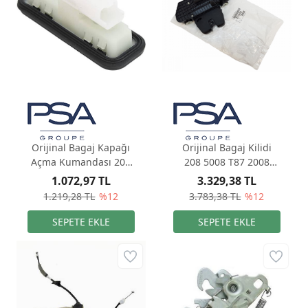
Orijinal Bagaj Kapağı
Orijinal Bagaj Kilidi
Açma Kumandası 208
208 5008 T87 2008
308 T9 3008 P84E 5008
A94F 8719F8
1.072,97 TL
3.329,38 TL
P87E 2008 A94F
1.219,28 TL
%12
3.783,38 TL
%12
9676028380