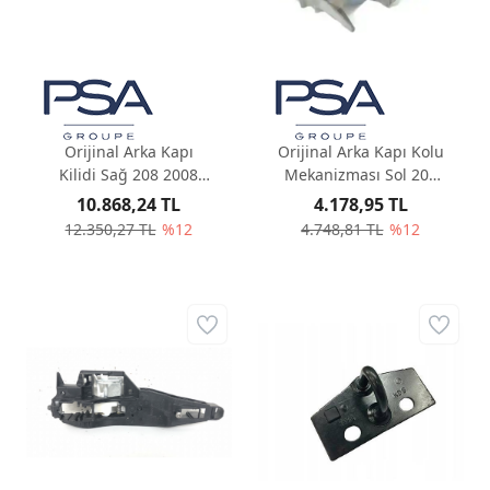
Orijinal Arka Kapı
Orijinal Arka Kapı Kolu
Kilidi Sağ 208 2008
Mekanizması Sol 208
A94F 9812501380
2008 A94F 9109E8
10.868,24 TL
4.178,95 TL
12.350,27 TL
%12
4.748,81 TL
%12