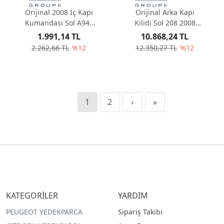
Orijinal 2008 İç Kapı
Orijinal Arka Kapı
Kumandası Sol A94F
Kilidi Sol 208 2008
96555518VV
A94F 9812501480
1.991,14 TL
10.868,24 TL
2.262,66 TL
%12
12.350,27 TL
%12
1
2
›
»
KATEGORİLER
YARDIM
PEUGEOT YEDEKPARCA
Sipariş Takibi