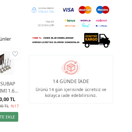
ünler
14 GÜNDE İADE
 SUBAP
Ürünü 14 gün içerisinde ücretsiz ve
IMI 1.6
kolayca iade edebilirsiniz.
HP- 1.6
0,00 TL
0HP
00 TL
%17