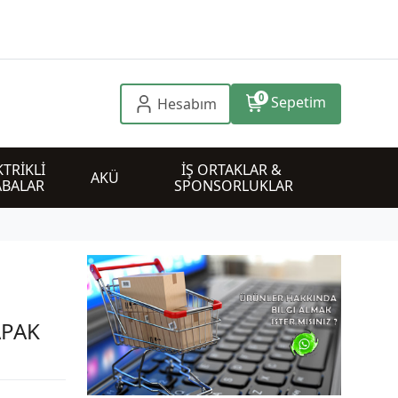
0
Sepetim
Hesabım
TRİKLİ 
İŞ ORTAKLAR & 
AKÜ
ABALAR
SPONSORLUKLAR
APAK