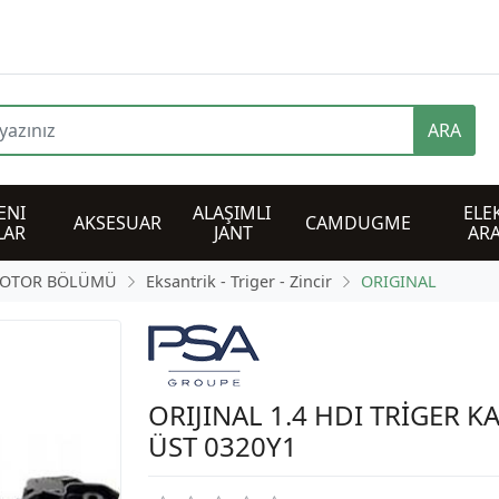
ARA
NI 
ALAŞIMLI 
ELEK
AKSESUAR
CAMDUGME
LAR
JANT
AR
OTOR BÖLÜMÜ
Eksantrik - Triger - Zincir
ORIGINAL
ORIJINAL 1.4 HDI TRİGER K
ÜST 0320Y1