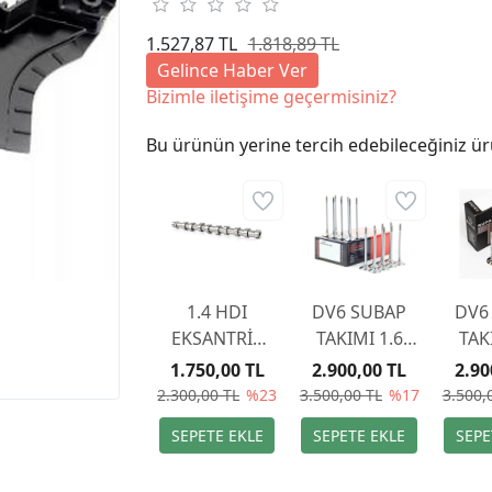
1.527,87 TL
1.818,89 TL
Gelince Haber Ver
Bizimle iletişime geçermisiniz?
Bu ürünün yerine tercih edebileceğiniz ür
1.4 HDI
DV6 SUBAP
DV6
EKSANTRİK
TAKIMI 1.6
TAK
MİLİ DV4 -
110HP- 1.6
110
1.750,00 TL
2.900,00 TL
2.90
0801CY
90HP
9
2.300,00 TL
%23
3.500,00 TL
%17
3.500,