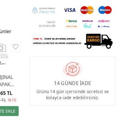
ünler
IJINAL
14 GÜNDE İADE
APAK
8834980
Ürünü 14 gün içerisinde ücretsiz ve
,65 TL
kolayca iade edebilirsiniz.
 TL
%16