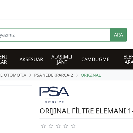
ARA
NI 
ALAŞIMLI 
ELEK
AKSESUAR
CAMDUGME
LAR
JANT
AR
TE OTOMOTİV
PSA YEDEKPARCA-2
ORIGINAL
ORIJINAL FİLTRE ELEMANI 