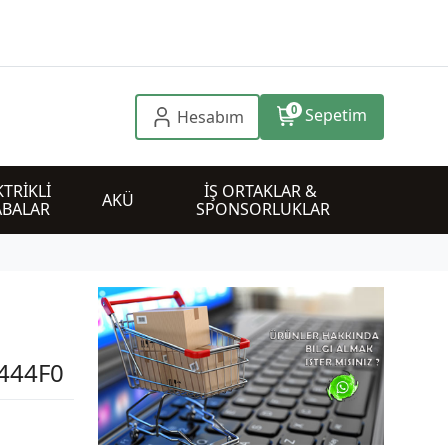
0
Sepetim
Hesabım
TRİKLİ 
İŞ ORTAKLAR & 
AKÜ
ABALAR
SPONSORLUKLAR
1444F0