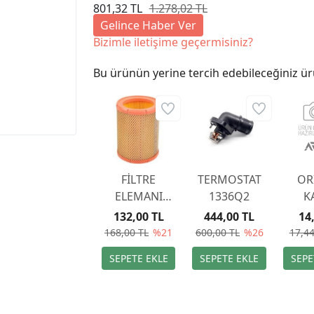
801,32 TL
1.278,02 TL
Gelince Haber Ver
Bizimle iletişime geçermisiniz?
Bu ürünün yerine tercih edebileceğiniz ür
FİLTRE
TERMOSTAT
OR
ELEMANI
1336Q2
K
1444ST
160
132,00 TL
444,00 TL
14
168,00 TL
%21
600,00 TL
%26
17,44