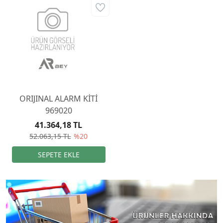
ORIJINAL ALARM KİTİ
969020
41.364,18 TL
52.063,15 TL
%20