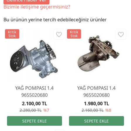
Bizimle iletişime geçermisiniz?
Bu ürünün yerine tercih edebileceğiniz ürünler
Kritik
Kritik
Stok
Stok
YAĞ POMPASI 1.4
YAĞ POMPASI 1.4
9655020680
9655020680
2.100,00 TL
1.980,00 TL
2.280,00 TL
%7
2.160,00 TL
%8