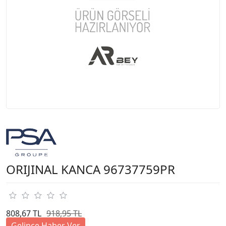
ORIJINAL KANCA 96737759PR
808,67 TL
918,95 TL
Gelince Haber Ver