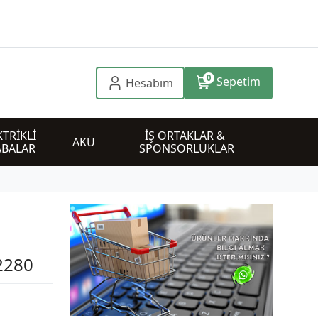
0
Sepetim
Hesabım
TRİKLİ 
İŞ ORTAKLAR & 
AKÜ
ABALAR
SPONSORLUKLAR
2280