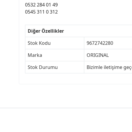
0532 284 01 49
0545 311 0 312
Diğer Özellikler
Stok Kodu
9672742280
Marka
ORIGINAL
Stok Durumu
Bizimle iletişime ge