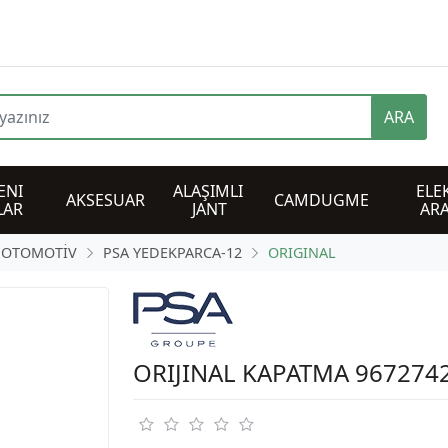
ARA
NI 
ALAŞIMLI 
ELEK
AKSESUAR
CAMDUGME
LAR
JANT
AR
 OTOMOTİV
PSA YEDEKPARCA-12
ORIGINAL
ORIJINAL KAPATMA 967274