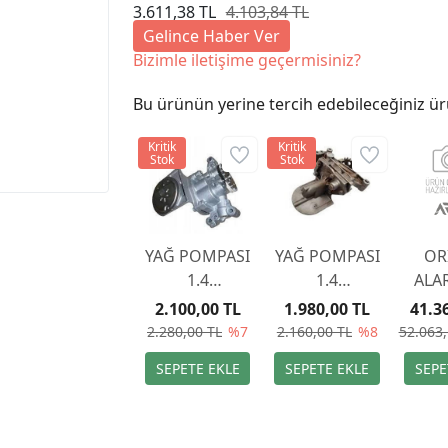
3.611,38 TL
4.103,84 TL
Gelince Haber Ver
Bizimle iletişime geçermisiniz?
Bu ürünün yerine tercih edebileceğiniz ür
Kritik
Kritik
Stok
Stok
YAĞ POMPASI
YAĞ POMPASI
OR
1.4
1.4
ALA
9655020680
9655020680
9
2.100,00 TL
1.980,00 TL
41.3
2.280,00 TL
%7
2.160,00 TL
%8
52.063,