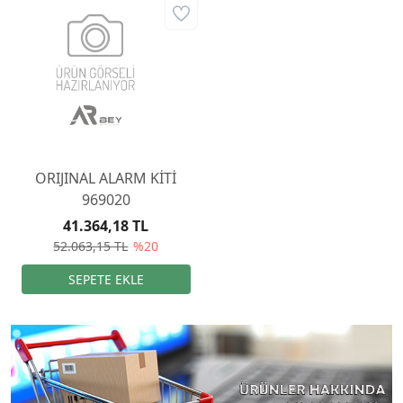
ORIJINAL ALARM KİTİ
969020
41.364,18 TL
52.063,15 TL
%20