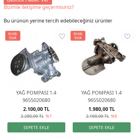
Bizimle iletişime geçermisiniz?
Bu ürünün yerine tercih edebileceğiniz ürünler
Kritik
Kritik
Stok
Stok
YAĞ POMPASI 1.4
YAĞ POMPASI 1.4
9655020680
9655020680
2.100,00 TL
1.980,00 TL
2.280,00 TL
%7
2.160,00 TL
%8