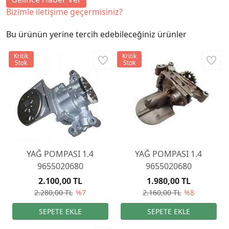
Bizimle iletişime geçermisiniz?
Bu ürünün yerine tercih edebileceğiniz ürünler
Kritik
Kritik
Stok
Stok
YAĞ POMPASI 1.4
YAĞ POMPASI 1.4
9655020680
9655020680
2.100,00 TL
1.980,00 TL
2.280,00 TL
%7
2.160,00 TL
%8