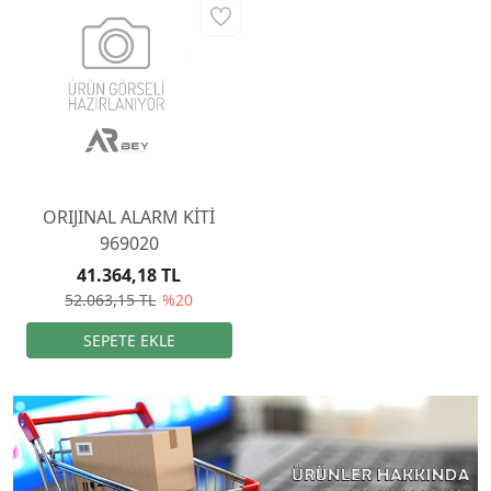
ORIJINAL ALARM KİTİ
969020
41.364,18 TL
52.063,15 TL
%20