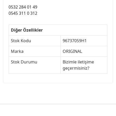
0532 284 01 49
0545 311 0 312
Diğer Özellikler
Stok Kodu
96737059H1
Marka
ORIGINAL
Stok Durumu
Bizimle iletişime
geçermisiniz?