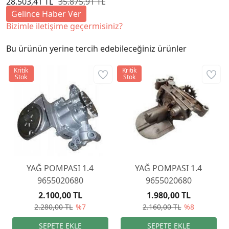
28.503,41 TL
35.875,91 TL
Gelince Haber Ver
Bizimle iletişime geçermisiniz?
Bu ürünün yerine tercih edebileceğiniz ürünler
Kritik
Kritik
Stok
Stok
YAĞ POMPASI 1.4
YAĞ POMPASI 1.4
9655020680
9655020680
2.100,00 TL
1.980,00 TL
2.280,00 TL
%7
2.160,00 TL
%8