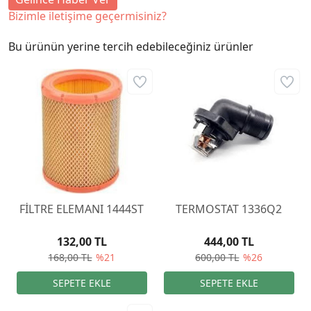
Bizimle iletişime geçermisiniz?
Bu ürünün yerine tercih edebileceğiniz ürünler
FİLTRE ELEMANI 1444ST
TERMOSTAT 1336Q2
132,00 TL
444,00 TL
168,00 TL
%21
600,00 TL
%26