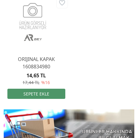
ORIJINAL KAPAK
1608834980
14,65 TL
17,44 TL
%16